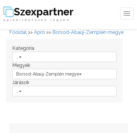
Szexpartner
Tog
apróhirdetések ingyen
navi
Főoldal
>>
Apró
>>
Borsod-Abaúj-Zemplén megye
Kategória
...
Megyék
Borsod-Abaúj-Zemplén megye
Járások
...