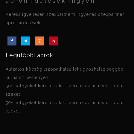
apróhirdetések ingyen
Keress igyenesen szexpartnert! Ingyenes szexpartner
apró hirdetések!
Legutóbbi aprók
Alázatos köcsög ,szopathatsz,lehugyozhatsz,seggbe
kúrhatsz keményen
50+ hölgyeket keresek akik szeretik az anális és orális
szexet
50+ hölgyeket keresek akik szeretik az anális és orális
szexet