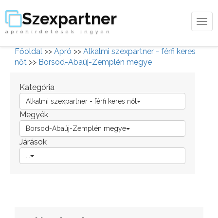
Szexpartner
Tog
apróhirdetések ingyen
navi
Főoldal
>>
Apró
>>
Alkalmi szexpartner - férfi keres
nőt
>>
Borsod-Abaúj-Zemplén megye
Kategória
Alkalmi szexpartner - férfi keres nőt
Megyék
Borsod-Abaúj-Zemplén megye
Járások
...