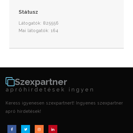
Státusz
Látogatók: 825556
Mai látogatók: 164
Szexpartner
apróhirdetések ingyen
Keress igyenesen szexpartnert! Ingyenes szexpartner
apró hirdetések!