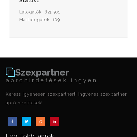
Státusz
Látogatók: 825501
Mai látogatók: 109
Szexpartner
apróhirdetések ingyen
Keress igyenesen szexpartnert! Ingyenes szexpartner
apró hirdetések!
Legutóbbi aprók