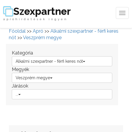
Szexpartner
Tog
apróhirdetések ingyen
navi
Főoldal
>>
Apró
>>
Alkalmi szexpartner - férfi keres
nőt
>>
Veszprém megye
Kategória
Alkalmi szexpartner - férfi keres nőt
Megyék
Veszprém megye
Járások
...