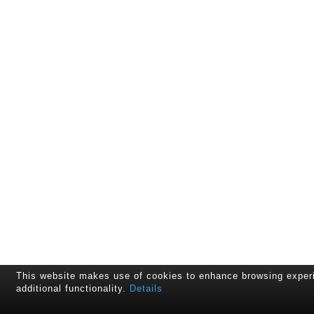
This website makes use of cookies to enhance browsing exper
additional functionality.
Details