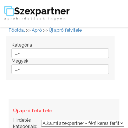
Szexpartner
apróhirdetések ingyen
Főoldal
>>
Apró
>>
Új apró felvitele
Kategória
...
Megyék
...
Új apró felvitele
Hirdetés
kategóriája: