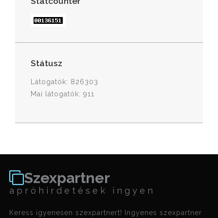
Statcounter
Státusz
Látogatók: 826303
Mai látogatók: 911
Szexpartner
apróhirdetések ingyen
Keress igyenesen szexpartnert! Ingyenes szexpartner