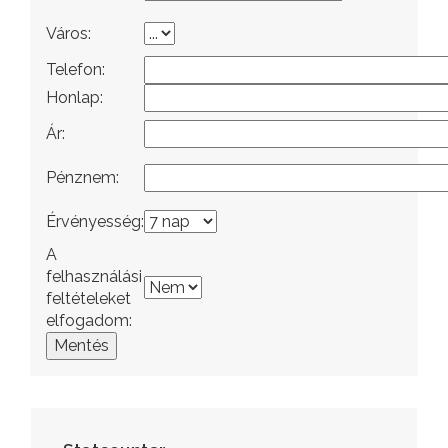
Város:
Telefon:
Honlap:
Ár:
Pénznem:
Érvényesség:
A
felhasználási
feltételeket
elfogadom:
Mentés