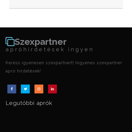
Szexpartner
apróhirdetések ingyen
Keress igyenesen szexpartnert! Ingyenes szexpartner
apró hirdetések!
Legutóbbi aprók