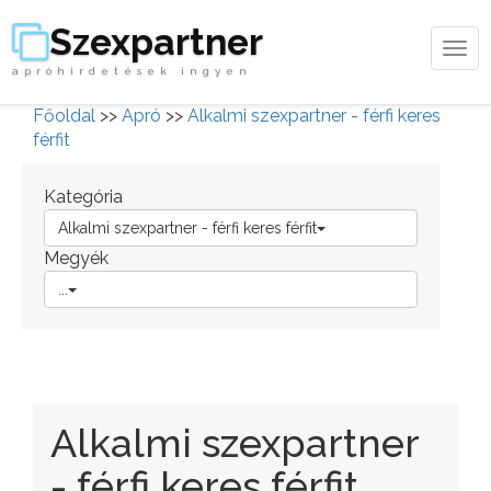
Szexpartner
Tog
apróhirdetések ingyen
navi
Főoldal
>>
Apró
>>
Alkalmi szexpartner - férfi keres
férfit
Kategória
Alkalmi szexpartner - férfi keres férfit
Megyék
...
Alkalmi szexpartner
- férfi keres férfit