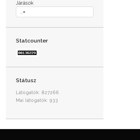
Járások
...
Statcounter
Státusz
Látogatók: 827266
Mai látogatók: 933