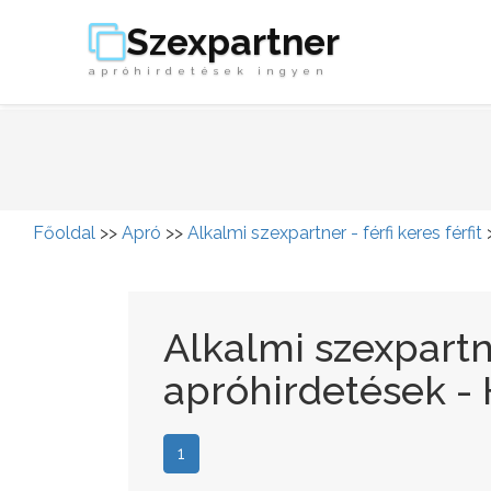
Szexpartner
apróhirdetések ingyen
Főoldal
>>
Apró
>>
Alkalmi szexpartner - férfi keres férfit
Alkalmi szexpartner
apróhirdetések -
1