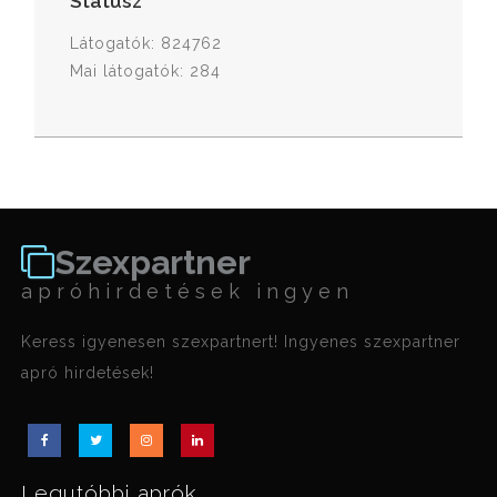
Státusz
Látogatók: 824762
Mai látogatók: 284
Szexpartner
apróhirdetések ingyen
Keress igyenesen szexpartnert! Ingyenes szexpartner
apró hirdetések!
Legutóbbi aprók