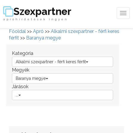
Szexpartner
Tog
apróhirdetések ingyen
navi
Főoldal
>>
Apró
>>
Alkalmi szexpartner - férfi keres
férfit
>>
Baranya megye
Kategória
Alkalmi szexpartner - férfi keres férfit
Megyék
Baranya megye
Járások
...