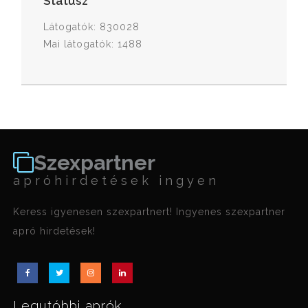
Státusz
Látogatók: 830028
Mai látogatók: 1488
Szexpartner
apróhirdetések ingyen
Keress igyenesen szexpartnert! Ingyenes szexpartner
apró hirdetések!
Legutóbbi aprók