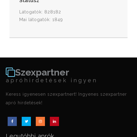
Státusz
Látogatók: 828182
Mai látogatók: 1849
Szexpartner
apróhirdetések ingyen
Keress igyenesen szexpartnert! Ingyenes szexpartner
apró hirdetések!
Legutóbbi aprók