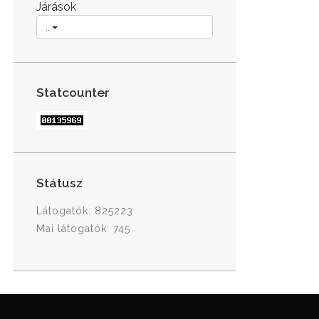
Járások
...
Statcounter
Státusz
Látogatók: 825223
Mai látogatók: 745