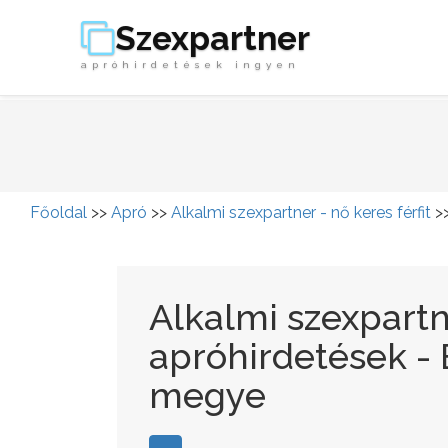
Szexpartner
apróhirdetések ingyen
Főoldal
>>
Apró
>>
Alkalmi szexpartner - nő keres férfit
>
Alkalmi szexpartne
apróhirdetések -
megye