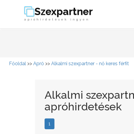
Szexpartner
apróhirdetések ingyen
Főoldal
>>
Apró
>>
Alkalmi szexpartner - nő keres férfit
Alkalmi szexpartne
apróhirdetések
1