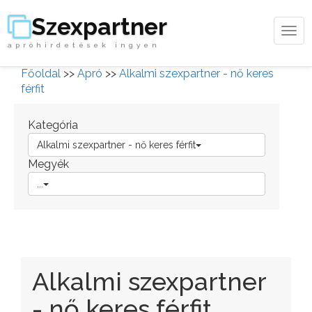
Szexpartner
Tog
apróhirdetések ingyen
navi
Főoldal
>>
Apró
>>
Alkalmi szexpartner - nő keres
férfit
Kategória
Alkalmi szexpartner - nő keres férfit
Megyék
...
Alkalmi szexpartner
- nő keres férfit