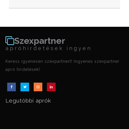
Szexpartner
apróhirdetések ingyen
Keress igyenesen szexpartnert! Ingyenes szexpartner
apró hirdetések!
Legutóbbi aprók