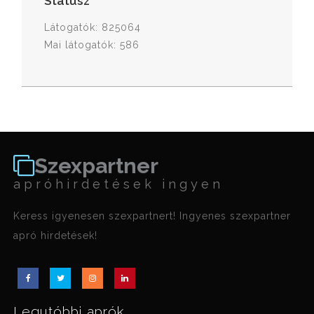
Státusz
Látogatók: 825064
Mai látogatók: 586
Szexpartner
apróhirdetések ingyen
Keress igyenesen szexpartnert! Ingyenes szexpartner
apró hirdetések!
Legutóbbi aprók