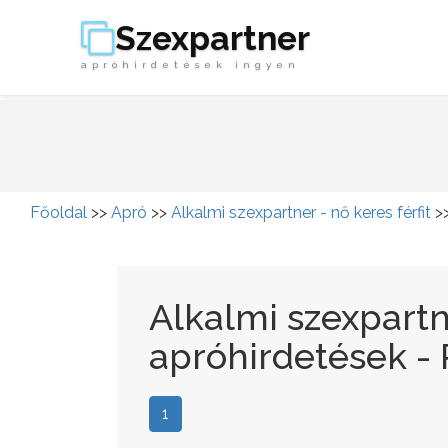
Szexpartner
apróhirdetések ingyen
Főoldal
>>
Apró
>>
Alkalmi szexpartner - nő keres férfit
>
Alkalmi szexpartne
apróhirdetések -
1