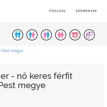
FŐOLDAL
ESEMÉNYEK
>
Pest megye
r - nő keres férfit
 Pest megye