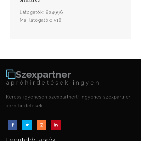
Státusz
Látogatók: 824996
Mai látogatók: 518
Szexpartner
apróhirdetések ingyen
Keress igyenesen szexpartnert! Ingyenes szexpartner
apró hirdetések!
Legutóbbi aprók