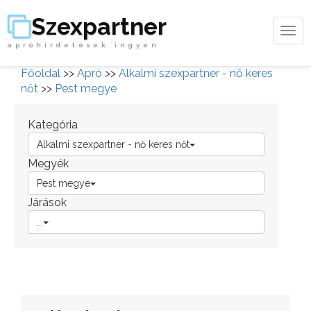
Szexpartner
Tog
apróhirdetések ingyen
navi
Főoldal
>>
Apró
>>
Alkalmi szexpartner - nő keres
nőt
>>
Pest megye
Kategória
Alkalmi szexpartner - nő keres nőt
Megyék
Pest megye
Járások
...