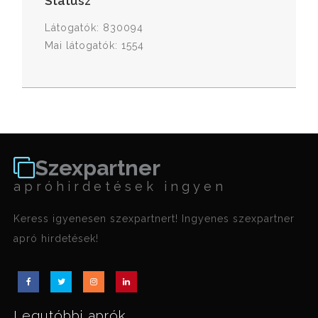
Státusz
Látogatók: 830094
Mai látogatók: 1554
Szexpartner
apróhirdetések ingyen
Keress igyenesen szexpartnert! Ingyenes szexpartner
apró hirdetések!
Legutóbbi aprók