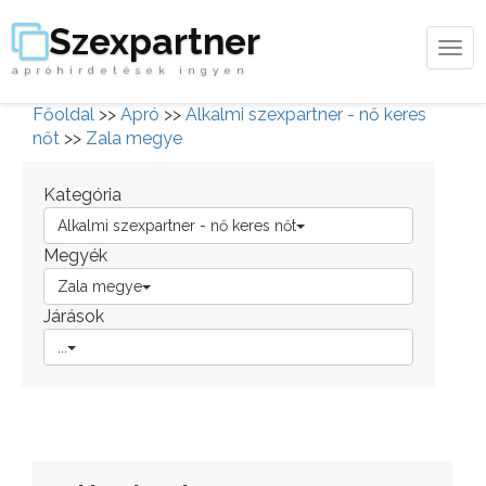
Szexpartner
Tog
apróhirdetések ingyen
navi
Főoldal
>>
Apró
>>
Alkalmi szexpartner - nő keres
nőt
>>
Zala megye
Kategória
Alkalmi szexpartner - nő keres nőt
Megyék
Zala megye
Járások
...