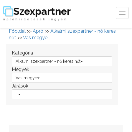
Szexpartner
Tog
apróhirdetések ingyen
navi
Főoldal
>>
Apró
>>
Alkalmi szexpartner - nő keres
nőt
>>
Vas megye
Kategória
Alkalmi szexpartner - nő keres nőt
Megyék
Vas megye
Járások
...