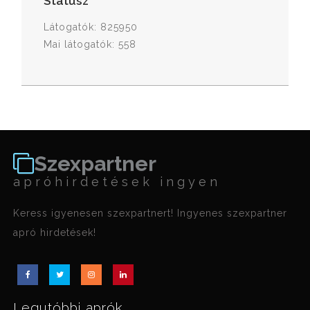
Státusz
Látogatók: 825950
Mai látogatók: 558
Szexpartner
apróhirdetések ingyen
Keress igyenesen szexpartnert! Ingyenes szexpartner
apró hirdetések!
Legutóbbi aprók