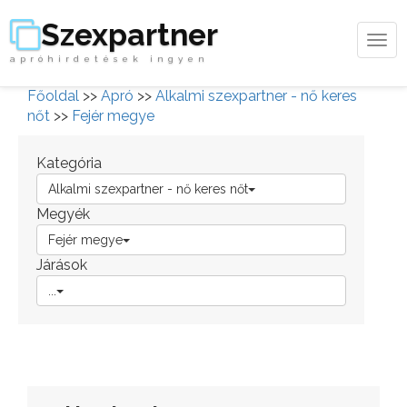
Szexpartner
Tog
apróhirdetések ingyen
navi
Főoldal
>>
Apró
>>
Alkalmi szexpartner - nő keres
nőt
>>
Fejér megye
Kategória
Alkalmi szexpartner - nő keres nőt
Megyék
Fejér megye
Járások
...