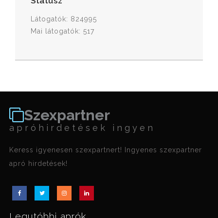
Státusz
Látogatók: 824995
Mai látogatók: 517
Szexpartner
apróhirdetések ingyen
Keress igyenesen szexpartnert! Ingyenes szexpartner
apró hirdetések!
Legutóbbi aprók