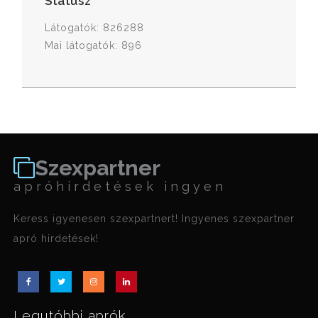
Státusz
Látogatók: 826288
Mai látogatók: 896
Szexpartner
apróhirdetések ingyen
Keress igyenesen szexpartnert! Ingyenes szexpartner
apró hirdetések!
Legutóbbi aprók