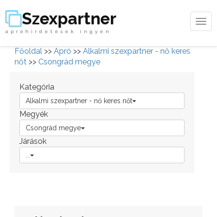
Szexpartner
Tog
apróhirdetések ingyen
navi
Főoldal
>>
Apró
>>
Alkalmi szexpartner - nő keres
nőt
>>
Csongrád megye
Kategória
Alkalmi szexpartner - nő keres nőt
Megyék
Csongrád megye
Járások
...