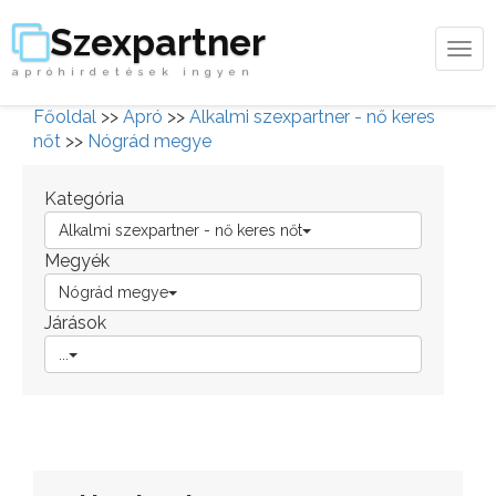
Szexpartner
Tog
apróhirdetések ingyen
navi
Főoldal
>>
Apró
>>
Alkalmi szexpartner - nő keres
nőt
>>
Nógrád megye
Kategória
Alkalmi szexpartner - nő keres nőt
Megyék
Nógrád megye
Járások
...