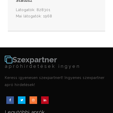
Státusz
Látogatók: 828301
Mai látogatók: 1968
Szexpartner
apróhirdetések ingyen
Keress igyenesen szexpartnert! Ingyenes szexpartner
apró hirdetések!
Legutóbbi aprók