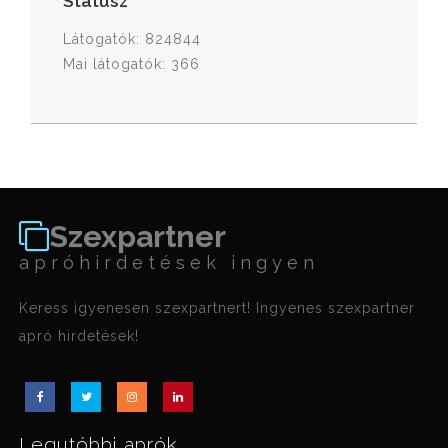
Státusz
Látogatók: 824844
Mai látogatók: 366
Szexpartner
apróhirdetések ingyen
Keress igyenesen szexpartnert! Ingyenes szexpartner
apró hirdetések!
Legutóbbi aprók