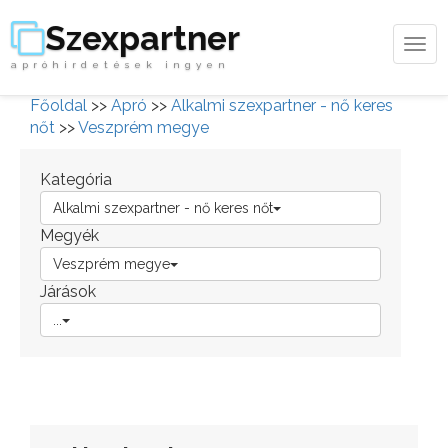
Szexpartner
Tog
apróhirdetések ingyen
navi
Főoldal
>>
Apró
>>
Alkalmi szexpartner - nő keres
nőt
>>
Veszprém megye
Kategória
Alkalmi szexpartner - nő keres nőt
Megyék
Veszprém megye
Járások
...