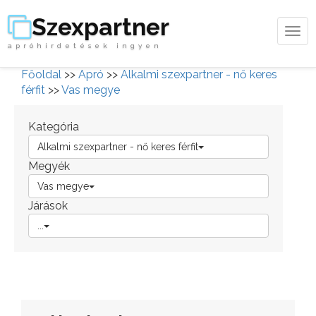
Szexpartner
Tog
apróhirdetések ingyen
navi
Főoldal
>>
Apró
>>
Alkalmi szexpartner - nő keres
férfit
>>
Vas megye
Kategória
Alkalmi szexpartner - nő keres férfit
Megyék
Vas megye
Járások
...