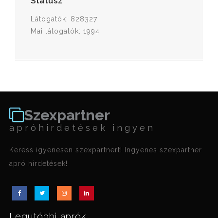
Státusz
Látogatók: 828327
Mai látogatók: 1994
Szexpartner
apróhirdetések ingyen
Keress igyenesen szexpartnert! Ingyenes szexpartner
apró hirdetések!
Legutóbbi aprók