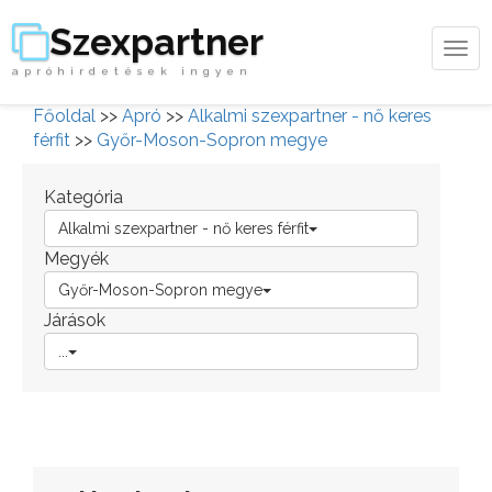
Szexpartner
Tog
apróhirdetések ingyen
navi
Főoldal
>>
Apró
>>
Alkalmi szexpartner - nő keres
férfit
>>
Győr-Moson-Sopron megye
Kategória
Alkalmi szexpartner - nő keres férfit
Megyék
Győr-Moson-Sopron megye
Járások
...