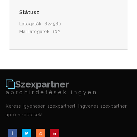
Státusz
Látogatók: 824580
Mai látogatók: 102
Szexpartner
apróhirdetések ingyen
Keress igyenesen szexpartnert! Ingyenes szexpartner
apró hirdetések!