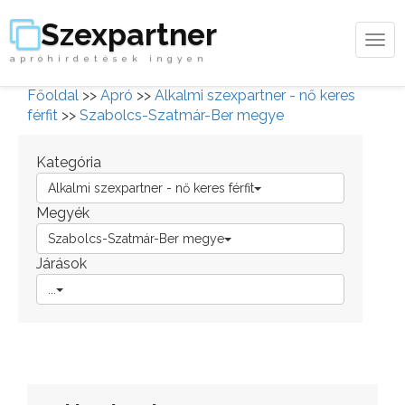
Szexpartner
Tog
apróhirdetések ingyen
navi
Főoldal
>>
Apró
>>
Alkalmi szexpartner - nő keres
férfit
>>
Szabolcs-Szatmár-Ber megye
Kategória
Alkalmi szexpartner - nő keres férfit
Megyék
Szabolcs-Szatmár-Ber megye
Járások
...