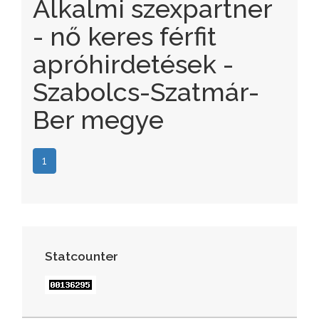
Alkalmi szexpartner
- nő keres férfit
apróhirdetések -
Szabolcs-Szatmár-
Ber megye
1
Statcounter