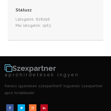
Státusz
Látogatók: 828296
Mai látogatók: 1963
Szexpartner
apróhirdetések ingyen
Keress igyenesen szexpartnert! Ingyenes szexpartner
apró hirdetések!