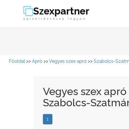
Szexpartner
apróhirdetések ingyen
Főoldal
>>
Apró
>>
Vegyes szex apró
>>
Szabolcs-Szatm
Vegyes szex apró
Szabolcs-Szatmá
1