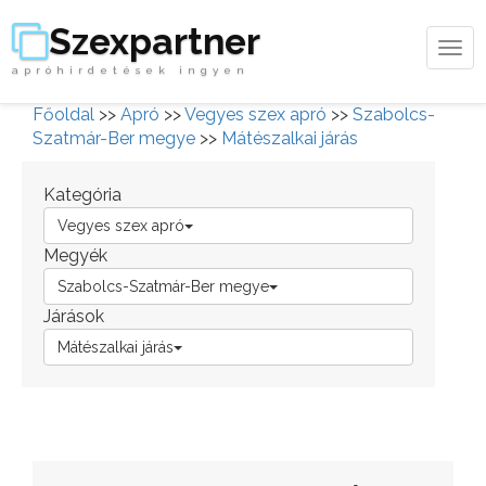
Szexpartner
Tog
apróhirdetések ingyen
navi
Főoldal
>>
Apró
>>
Vegyes szex apró
>>
Szabolcs-
Szatmár-Ber megye
>>
Mátészalkai járás
Kategória
Vegyes szex apró
Megyék
Szabolcs-Szatmár-Ber megye
Járások
Mátészalkai járás