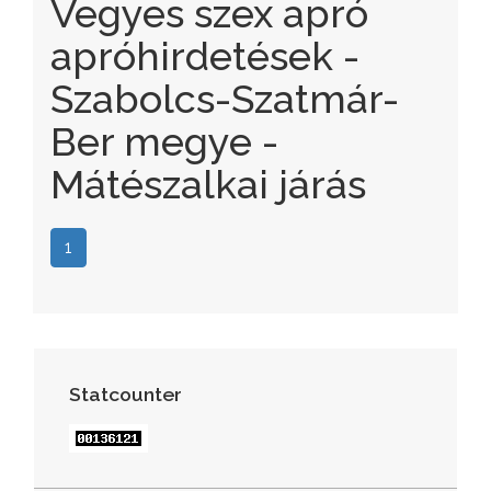
Vegyes szex apró
apróhirdetések -
Szabolcs-Szatmár-
Ber megye -
Mátészalkai járás
1
Statcounter