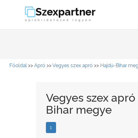
Szexpartner
apróhirdetések ingyen
Főoldal
>>
Apró
>>
Vegyes szex apró
>>
Hajdú-Bihar me
Vegyes szex apró 
Bihar megye
1