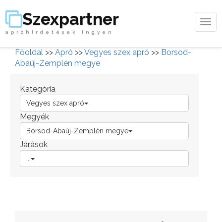
Szexpartner
Tog
apróhirdetések ingyen
navi
Főoldal
>>
Apró
>>
Vegyes szex apró
>>
Borsod-
Abaúj-Zemplén megye
Kategória
Vegyes szex apró
Megyék
Borsod-Abaúj-Zemplén megye
Járások
...