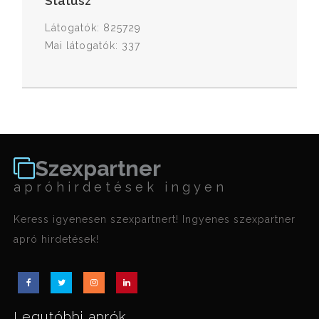
Státusz
Látogatók: 825729
Mai látogatók: 337
Szexpartner
apróhirdetések ingyen
Keress igyenesen szexpartnert! Ingyenes szexpartner
apró hirdetések!
Legutóbbi aprók