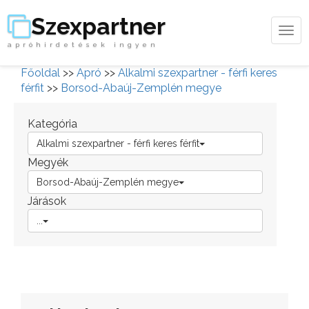
Szexpartner
Tog
apróhirdetések ingyen
navi
Főoldal
>>
Apró
>>
Alkalmi szexpartner - férfi keres
férfit
>>
Borsod-Abaúj-Zemplén megye
Kategória
Alkalmi szexpartner - férfi keres férfit
Megyék
Borsod-Abaúj-Zemplén megye
Járások
...