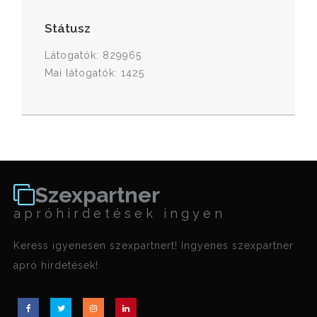
Státusz
Látogatók: 829965
Mai látogatók: 1425
Szexpartner
apróhirdetések ingyen
Keress igyenesen szexpartnert! Ingyenes szexpartner
apró hirdetések!