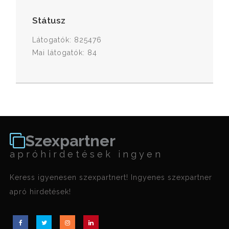
Státusz
Látogatók: 825476
Mai látogatók: 84
Szexpartner
apróhirdetések ingyen
Keress igyenesen szexpartnert! Ingyenes szexpartner
apró hirdetések!