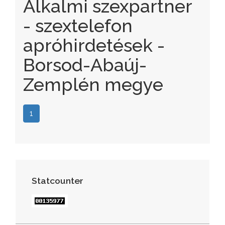
Alkalmi szexpartner
- szextelefon
apróhirdetések -
Borsod-Abaúj-
Zemplén megye
1
Statcounter