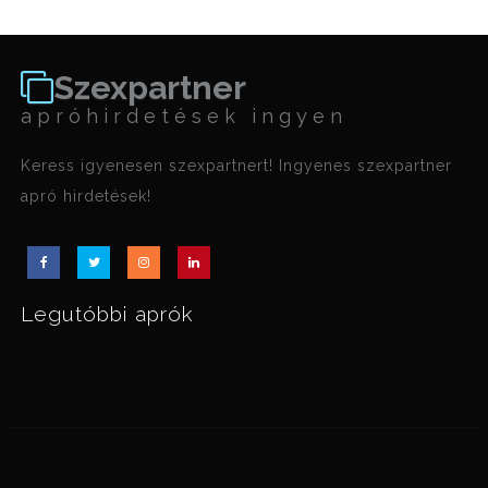
Szexpartner
apróhirdetések ingyen
Keress igyenesen szexpartnert! Ingyenes szexpartner
apró hirdetések!
Legutóbbi aprók