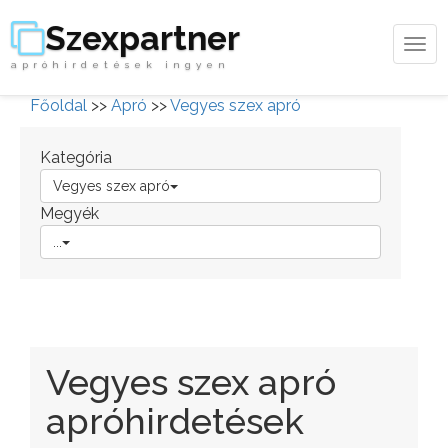
Szexpartner
Tog
apróhirdetések ingyen
navi
Főoldal
>>
Apró
>>
Vegyes szex apró
Kategória
Vegyes szex apró
Megyék
...
Vegyes szex apró
apróhirdetések