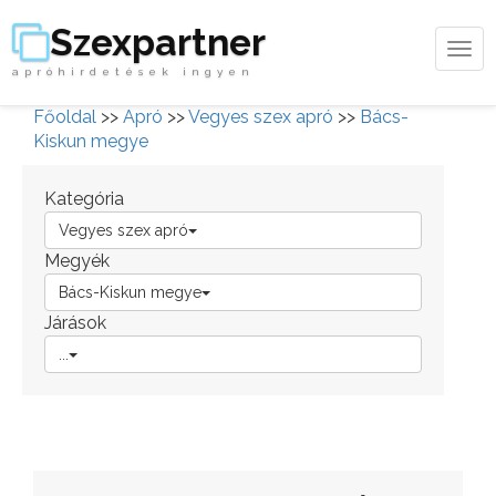
Szexpartner
Tog
apróhirdetések ingyen
navi
Főoldal
>>
Apró
>>
Vegyes szex apró
>>
Bács-
Kiskun megye
Kategória
Vegyes szex apró
Megyék
Bács-Kiskun megye
Járások
...