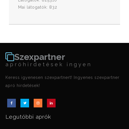
Látogatók: 825310
Mai látogatók: 832
Szexpartner
apróhirdetések ingyen
Keress igyenesen szexpartnert! Ingyenes szexpartner
apró hirdetések!
Legutóbbi aprók