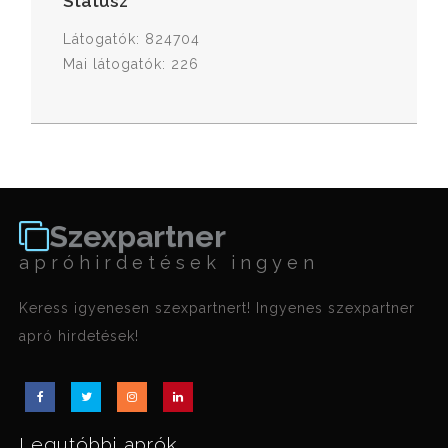
Státusz
Látogatók: 824704
Mai látogatók: 226
Szexpartner
apróhirdetések ingyen
Keress igyenesen szexpartnert! Ingyenes szexpartner
apró hirdetések!
Legutóbbi aprók