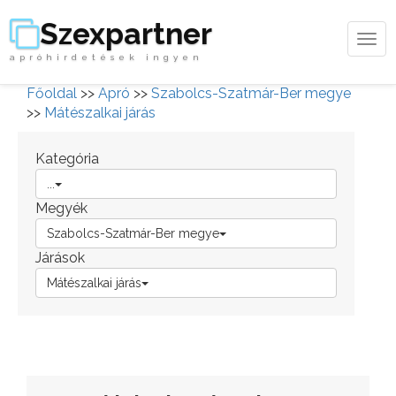
Szexpartner
Tog
apróhirdetések ingyen
navi
Főoldal
>>
Apró
>>
Szabolcs-Szatmár-Ber megye
>>
Mátészalkai járás
Kategória
...
Megyék
Szabolcs-Szatmár-Ber megye
Járások
Mátészalkai járás