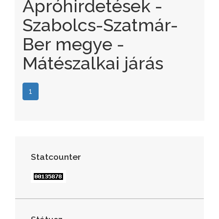
Apróhirdetések -
Szabolcs-Szatmár-
Ber megye -
Mátészalkai járás
1
Statcounter