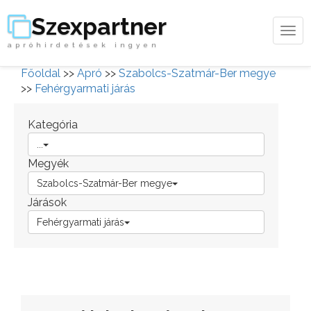
Szexpartner
Tog
apróhirdetések ingyen
navi
Főoldal
>>
Apró
>>
Szabolcs-Szatmár-Ber megye
>>
Fehérgyarmati járás
Kategória
...
Megyék
Szabolcs-Szatmár-Ber megye
Járások
Fehérgyarmati járás