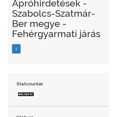
Apróhirdetések -
Szabolcs-Szatmár-
Ber megye -
Fehérgyarmati járás
1
Statcounter