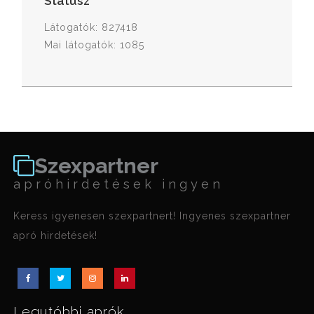
Státusz
Látogatók: 827418
Mai látogatók: 1085
Szexpartner
apróhirdetések ingyen
Keress igyenesen szexpartnert! Ingyenes szexpartner
apró hirdetések!
Legutóbbi aprók