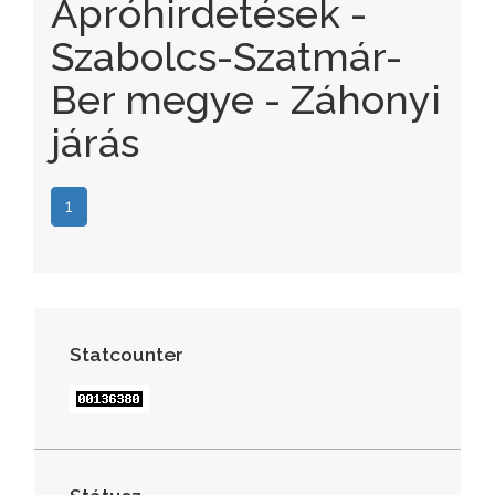
Apróhirdetések -
Szabolcs-Szatmár-
Ber megye - Záhonyi
járás
1
Statcounter