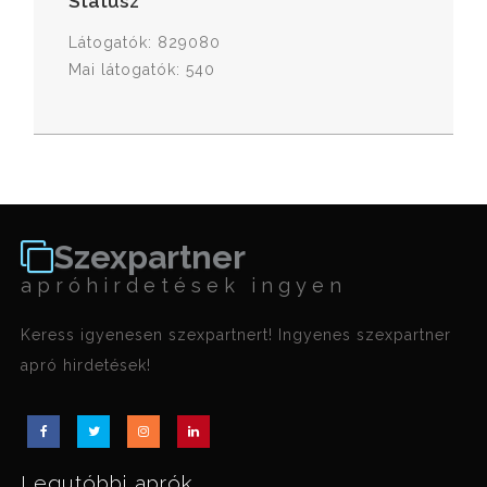
Státusz
Látogatók: 829080
Mai látogatók: 540
Szexpartner
apróhirdetések ingyen
Keress igyenesen szexpartnert! Ingyenes szexpartner
apró hirdetések!
Legutóbbi aprók