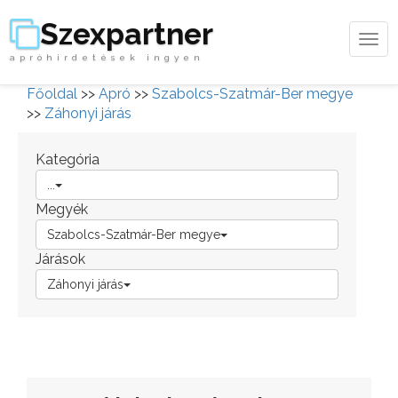
Szexpartner
Tog
apróhirdetések ingyen
navi
Főoldal
>>
Apró
>>
Szabolcs-Szatmár-Ber megye
>>
Záhonyi járás
Kategória
...
Megyék
Szabolcs-Szatmár-Ber megye
Járások
Záhonyi járás