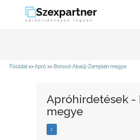
Szexpartner
apróhirdetések ingyen
Főoldal
>>
Apró
>>
Borsod-Abaúj-Zemplén megye
Apróhirdetések 
megye
1