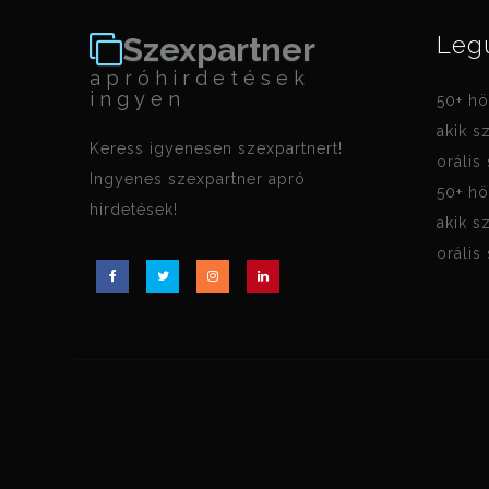
Szexpartner
Leg
apróhirdetések
ingyen
50+ hö
akik s
Keress igyenesen szexpartnert!
orális
Ingyenes szexpartner apró
50+ hö
hirdetések!
akik s
orális