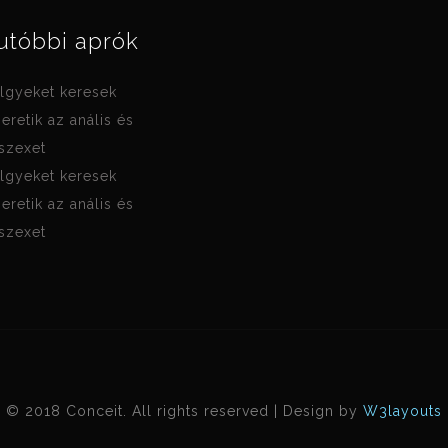
utóbbi aprók
lgyeket keresek
zeretik az anális és
 szexet
lgyeket keresek
zeretik az anális és
 szexet
© 2018 Conceit. All rights reserved | Design by
W3layouts