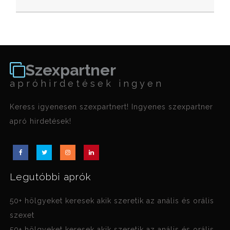
Szexpartner
apróhirdetések ingyen
Keress igyenesen szexpartnert! Ingyenes szexpartner
apró hirdetések!
Legutóbbi aprók
50+ hölgyeket keresek akik szeretik az anális és orális
szexet
50+ hölgyeket keresek akik szeretik az anális és orális