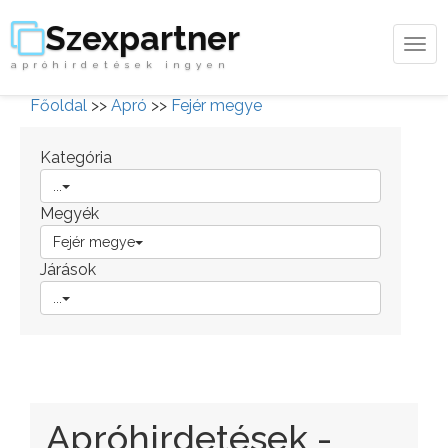
Szexpartner
Tog
apróhirdetések ingyen
navi
Főoldal
>>
Apró
>>
Fejér megye
Kategória
...
Megyék
Fejér megye
Járások
...
Apróhirdetések -