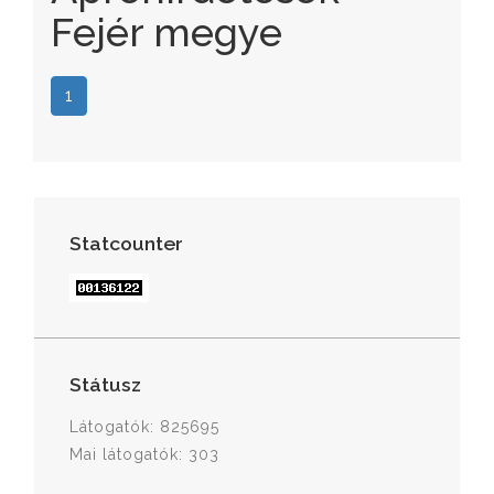
Fejér megye
1
Statcounter
Státusz
Látogatók: 825695
Mai látogatók: 303