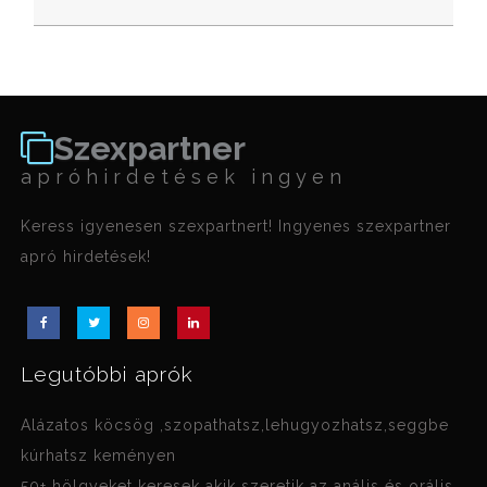
Szexpartner
apróhirdetések ingyen
Keress igyenesen szexpartnert! Ingyenes szexpartner
apró hirdetések!
Legutóbbi aprók
Alázatos köcsög ,szopathatsz,lehugyozhatsz,seggbe
kúrhatsz keményen
50+ hölgyeket keresek akik szeretik az anális és orális