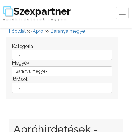
Szexpartner
Tog
apróhirdetések ingyen
navi
Főoldal
>>
Apró
>>
Baranya megye
Kategória
...
Megyék
Baranya megye
Járások
...
Apróhirdetések -