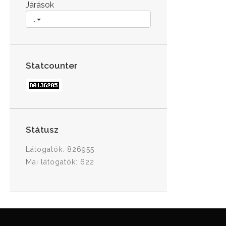
Járások
...
Statcounter
Státusz
Látogatók: 826955
Mai látogatók: 622