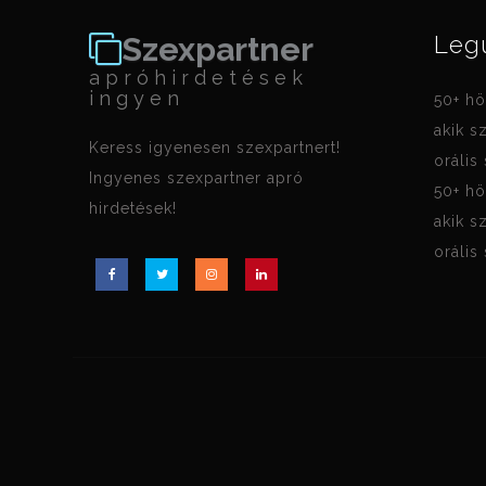
Szexpartner
Leg
apróhirdetések
ingyen
50+ hö
akik s
Keress igyenesen szexpartnert!
orális
Ingyenes szexpartner apró
50+ hö
hirdetések!
akik s
orális