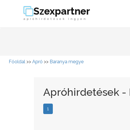
Szexpartner
apróhirdetések ingyen
Főoldal
>>
Apró
>>
Baranya megye
Apróhirdetések -
1