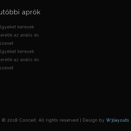
utóbbi aprók
lgyeket keresek
zeretik az anális és
 szexet
lgyeket keresek
zeretik az anális és
 szexet
© 2018 Conceit. All rights reserved | Design by
W3layouts