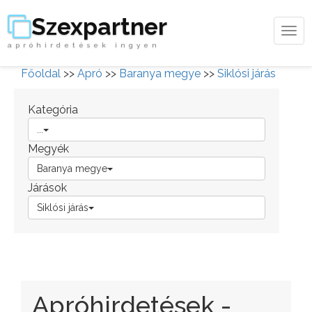
Szexpartner
Tog
apróhirdetések ingyen
navi
Főoldal
>>
Apró
>>
Baranya megye
>>
Siklósi járás
Kategória
...
Megyék
Baranya megye
Járások
Siklósi járás
Apróhirdetések -