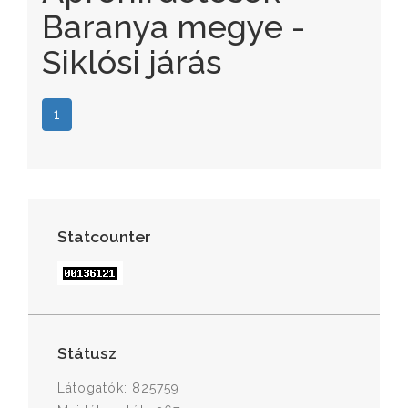
Baranya megye -
Siklósi járás
1
Statcounter
Státusz
Látogatók: 825759