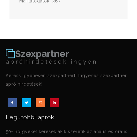
Mai látogatók: 367
Szexpartner
apróhirdetések ingyen
Keress igyenesen szexpartnert! Ingyenes szexpartner
apró hirdetések!
Legutóbbi aprók
50+ hölgyeket keresek akik szeretik az anális és orális