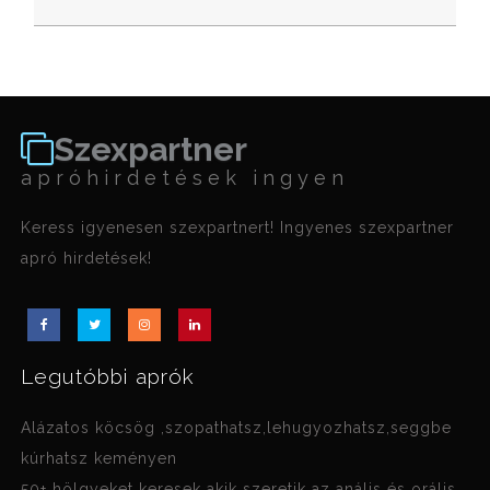
Szexpartner
apróhirdetések ingyen
Keress igyenesen szexpartnert! Ingyenes szexpartner
apró hirdetések!
Legutóbbi aprók
Alázatos köcsög ,szopathatsz,lehugyozhatsz,seggbe
kúrhatsz keményen
50+ hölgyeket keresek akik szeretik az anális és orális