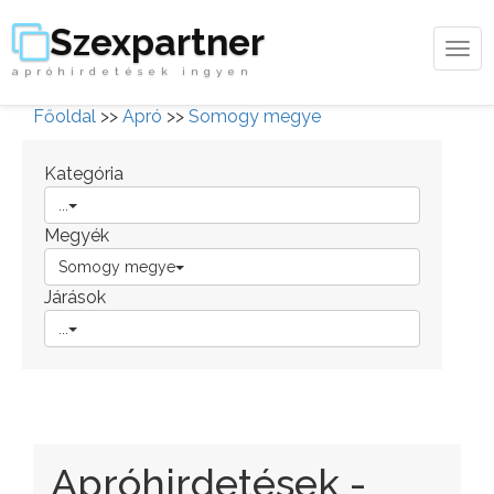
Szexpartner
Tog
apróhirdetések ingyen
navi
Főoldal
>>
Apró
>>
Somogy megye
Kategória
...
Megyék
Somogy megye
Járások
...
Apróhirdetések -