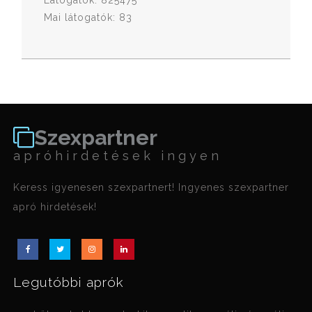
Látogatók: 825475
Mai látogatók: 83
Szexpartner
apróhirdetések ingyen
Keress igyenesen szexpartnert! Ingyenes szexpartner
apró hirdetések!
Legutóbbi aprók