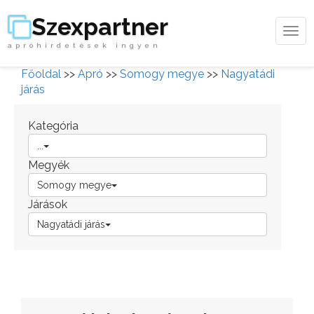
Szexpartner
Tog
apróhirdetések ingyen
navi
Főoldal
>>
Apró
>>
Somogy megye
>>
Nagyatádi
járás
Kategória
...
Megyék
Somogy megye
Járások
Nagyatádi járás