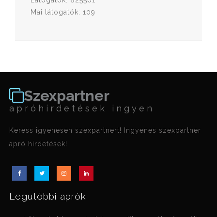
Látogatók: 825501
Mai látogatók: 109
Szexpartner
apróhirdetések ingyen
Keress igyenesen szexpartnert! Ingyenes szexpartner
apró hirdetések!
Legutóbbi aprók