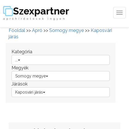
Szexpartner
Tog
apróhirdetések ingyen
navi
Főoldal
>>
Apró
>>
Somogy megye
>>
Kaposvári
járás
Kategória
...
Megyék
Somogy megye
Járások
Kaposvári járás