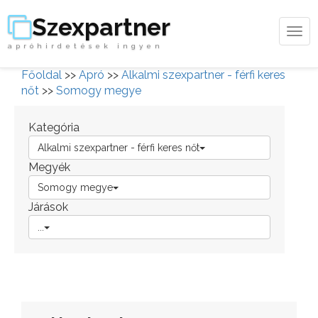
Szexpartner
Tog
apróhirdetések ingyen
navi
Főoldal
>>
Apró
>>
Alkalmi szexpartner - férfi keres
nőt
>>
Somogy megye
Kategória
Alkalmi szexpartner - férfi keres nőt
Megyék
Somogy megye
Járások
...