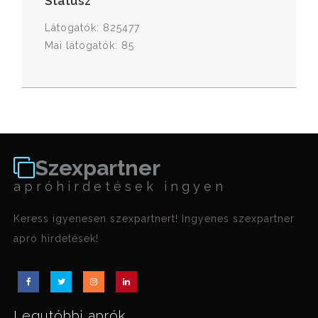
Státusz
Látogatók: 825477
Mai látogatók: 85
Szexpartner
apróhirdetések ingyen
Keress igyenesen szexpartnert! Ingyenes szexpartner
apró hirdetések!
Legutóbbi aprók