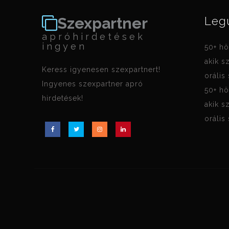
Szexpartner
Leg
apróhirdetések
ingyen
50+ hö
akik s
Keress igyenesen szexpartnert!
orális
Ingyenes szexpartner apró
50+ hö
hirdetések!
akik s
orális