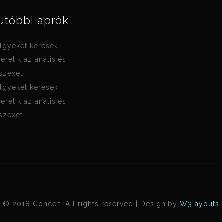
utóbbi aprók
lgyeket keresek
zeretik az anális és
 szexet
lgyeket keresek
zeretik az anális és
 szexet
© 2018 Conceit. All rights reserved | Design by
W3layouts