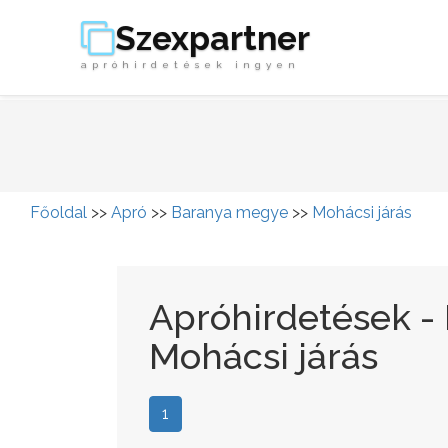
Szexpartner
apróhirdetések ingyen
Főoldal
>>
Apró
>>
Baranya megye
>>
Mohácsi járás
Apróhirdetések -
Mohácsi járás
1