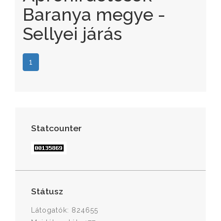
Baranya megye -
Sellyei járás
1
Statcounter
Státusz
Látogatók: 824655