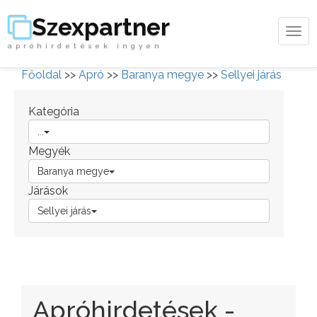
Szexpartner
Tog
apróhirdetések ingyen
navi
Főoldal
>>
Apró
>>
Baranya megye
>>
Sellyei járás
Kategória
...
Megyék
Baranya megye
Járások
Sellyei járás
Apróhirdetések -