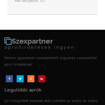
Mai látogatók: 177
Szexpartner
apróhirdetések ingyen
Keress igyenesen szexpartnert! Ingyenes szexpartner
apró hirdetések!
Legutóbbi aprók
50+ hölgyeket keresek akik szeretik az anális és orális