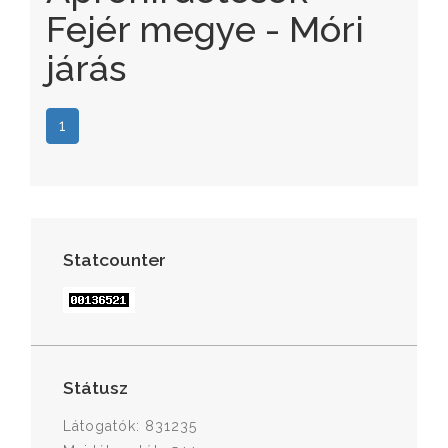
Fejér megye - Móri
járás
1
Statcounter
Státusz
Látogatók: 831235