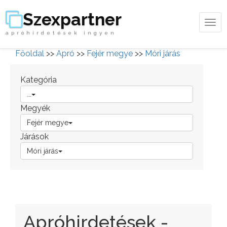
Szexpartner
Tog
apróhirdetések ingyen
navi
Főoldal
>>
Apró
>>
Fejér megye
>>
Móri járás
Kategória
...
Megyék
Fejér megye
Járások
Móri járás
Apróhirdetések -