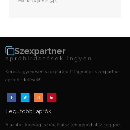
Mai látogatók: 544
Szexpartner
apróhirdetések ingyen
Keress igyenesen szexpartnert! Ingyenes szexpartner
apró hirdetések!
Legutóbbi aprók
Alázatos köcsög ,szopathatsz,lehugyozhatsz,seggbe