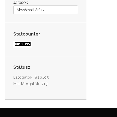
Járások
Mezőcsáti járás
Statcounter
Státusz
Látogatók: 826105
Mai látogatók: 713