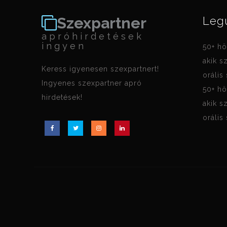
Szexpartner
Leg
apróhirdetések
ingyen
50+ hö
akik s
Keress igyenesen szexpartnert!
orális
Ingyenes szexpartner apró
50+ hö
hirdetések!
akik s
orális