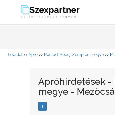
Szexpartner
apróhirdetések ingyen
Főoldal
>>
Apró
>>
Borsod-Abaúj-Zemplén megye
>>
Me
Apróhirdetések 
megye - Mezőcsát
1