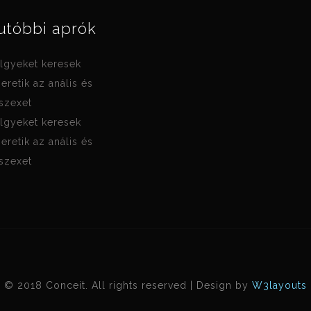
utóbbi aprók
lgyeket keresek
zeretik az anális és
 szexet
lgyeket keresek
zeretik az anális és
 szexet
© 2018 Conceit. All rights reserved | Design by
W3layouts