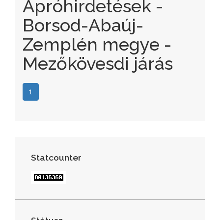
Apróhirdetések -
Borsod-Abaúj-
Zemplén megye -
Mezőkövesdi járás
1
Statcounter