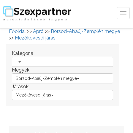
Szexpartner
Tog
apróhirdetések ingyen
navi
Főoldal
>>
Apró
>>
Borsod-Abaúj-Zemplén megye
>>
Mezőkövesdi járás
Kategória
...
Megyék
Borsod-Abaúj-Zemplén megye
Járások
Mezőkövesdi járás