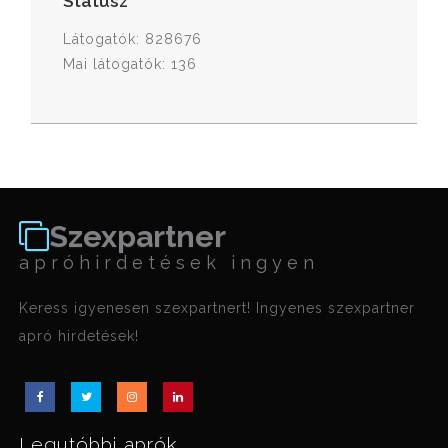
Státusz
Látogatók: 828676
Mai látogatók: 136
Szexpartner
apróhirdetések ingyen
Keress igyenesen szexpartnert! Ingyenes szexpartner
apró hirdetések!
Legutóbbi aprók