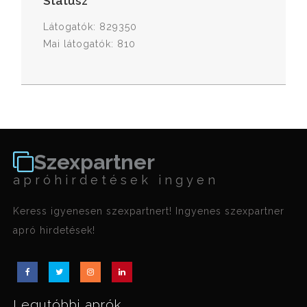
Státusz
Látogatók: 829350
Mai látogatók: 810
Szexpartner
apróhirdetések ingyen
Keress igyenesen szexpartnert! Ingyenes szexpartner
apró hirdetések!
Legutóbbi aprók