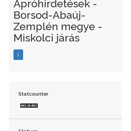
Apróhirdetések -
Borsod-Abaúj-
Zemplén megye -
Miskolci járás
1
Statcounter