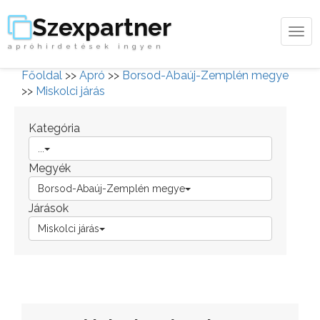
Szexpartner
Tog
apróhirdetések ingyen
navi
Főoldal
>>
Apró
>>
Borsod-Abaúj-Zemplén megye
>>
Miskolci járás
Kategória
...
Megyék
Borsod-Abaúj-Zemplén megye
Járások
Miskolci járás